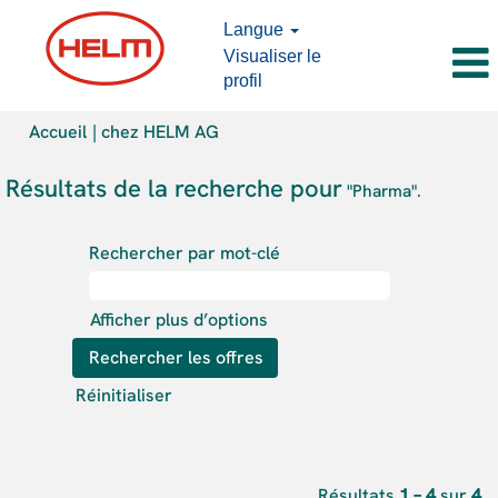
Langue
Visualiser le
profil
(page
Accueil
|
chez HELM AG
actuelle)
Résultats de la recherche pour
"Pharma".
Rechercher par mot-clé
Afficher plus d’options
Réinitialiser
Résultats
1 – 4
sur
4