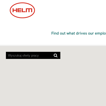
Oferty
pracy
Find out what drives our emplo
Poniższa
mapa
z
możliwością
wyszukiwania
nie
obsługuje
czytników
ekranu.