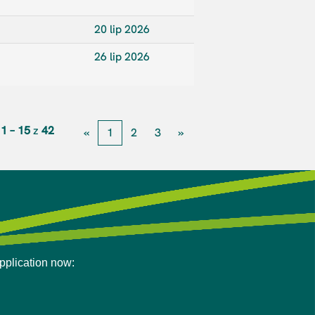
20 lip 2026
26 lip 2026
i
1 – 15
z
42
«
1
2
3
»
application now: