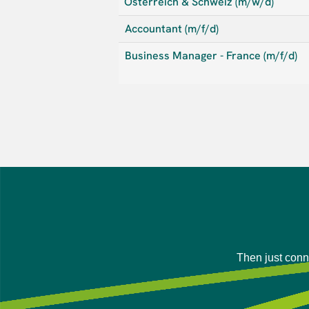
Österreich & Schweiz (m/w/d)
Accountant (m/f/d)
Business Manager - France (m/f/d)
Then just conne