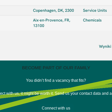
Copenhagen, DK, 2300
Service Units
Aix-en-Provence, FR,
Chemicals
13100
Wynik
BECOME PART OF OUR FAMILY
You didn’t find a vacancy that fits?
ct with us, it might be worth it. Send us your contact data and 
Connect with us