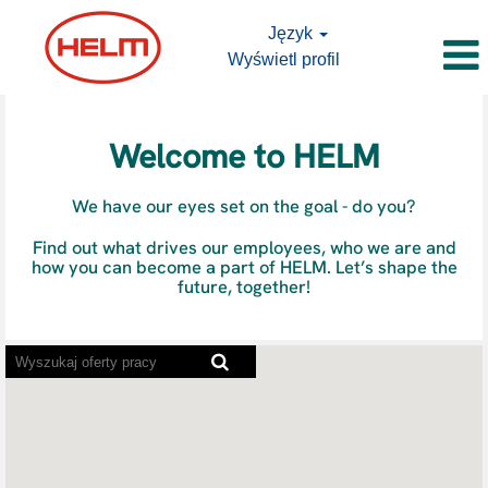
Język
Wyświetl profil
Oferty
pracy
Welcome to HELM
We have our eyes set on the goal - do you?
Find out what drives our employees, who we are and
how you can become a part of HELM. Let’s shape the
future, together!
Poniższa
mapa
z
możliwością
wyszukiwania
nie