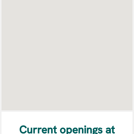
obsługuje
czytników
ekranu.
Current openings at