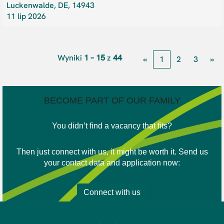
Luckenwalde, DE, 14943
11 lip 2026
Wyniki
1 – 15
z
44
«
1
2
3
»
BECOME PART OF OUR FAMILY
You didn’t find a vacancy that fits?
Then just connect with us, it might be worth it. Send us
your contact data and application now:
Connect with us